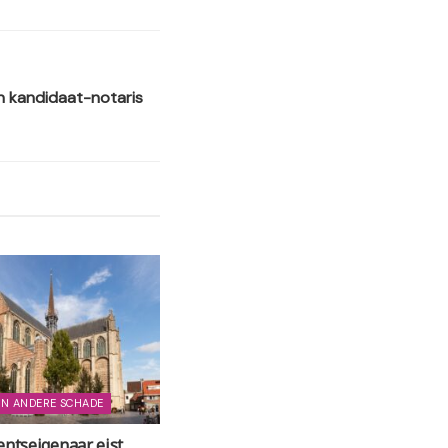
n kandidaat-notaris
EN ANDERE SCHADE
ntseigenaar eist