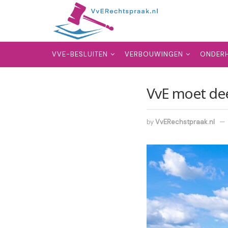
VVE-BESLUITEN
VERBOUWINGEN
ONDER
VvE moet dee
by
VvERechstpraak.nl