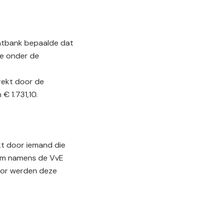
htbank bepaalde dat
ze onder de
rekt door de
€ 1.731,10.
t door iemand die
 om namens de VvE
door werden deze