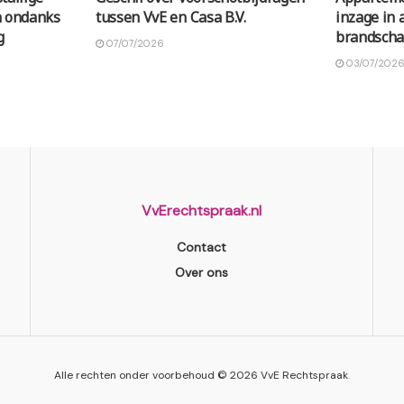
n ondanks
tussen VvE en Casa B.V.
inzage in 
g
brandsch
07/07/2026
03/07/202
VvErechtspraak.nl
Contact
Over ons
Alle rechten onder voorbehoud © 2026
VvE Rechtspraak
.