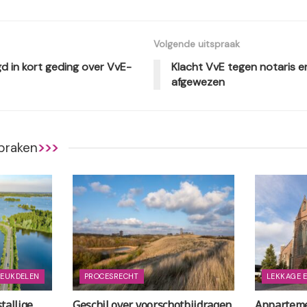
Volgende uitspraak
 in kort geding over VvE-
Klacht VvE tegen notaris e
afgewezen
praken
>>>
REUKDELEN
PROCESRECHT
LEKKAGE 
tallige
Geschil over voorschotbijdragen
Apparteme