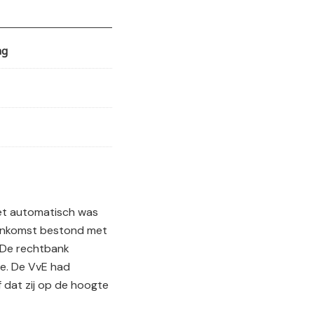
ng
iet automatisch was
eenkomst bestond met
 De rechtbank
ie. De VvE had
 dat zij op de hoogte