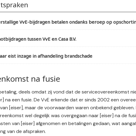
itspraken
rstallige VvE-bijdragen betalen ondanks beroep op opschorti
otbijdragen tussen VvE en Casa B.V.
r eist inzage in afhandeling brandschade
enkomst na fusie
betaling, deels omdat zij vond dat de serviceovereenkomst n
er] na een fusie. De VvE erkende dat er sinds 2002 een over
van [eiser], maar de voorwaarden waren onbekend gebleven.
eenkomst wel degelijk was overgegaan naar [eiser] na de fus
ensten van [eiser] afgenomen en betalingen gedaan, wat aangaf
ng van de afspraken.