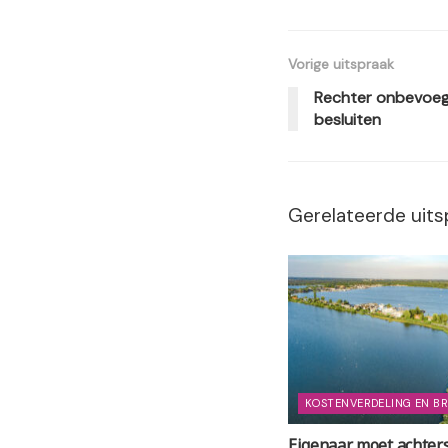
Vorige uitspraak
Rechter onbevoegd
besluiten
Gerelateerde uits
KOSTENVERDELING EN B
Eigenaar moet achters