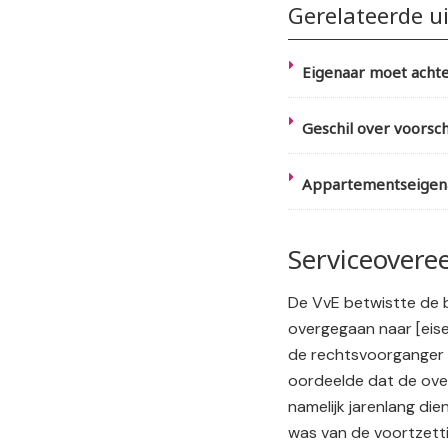
Gerelateerde u
Eigenaar moet achte
Geschil over voorsch
Appartementseigenaa
Serviceovere
De VvE betwistte de 
overgegaan naar [eis
de rechtsvoorganger 
oordeelde dat de over
namelijk jarenlang di
was van de voortzetti