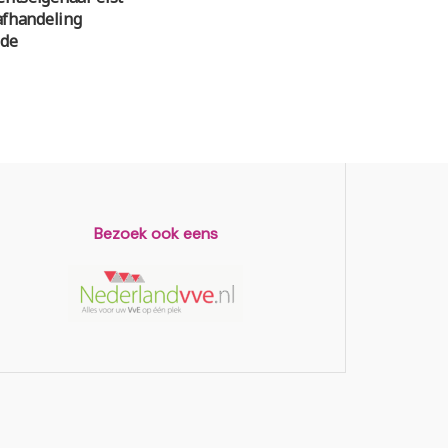
afhandeling
ade
6
Bezoek ook eens