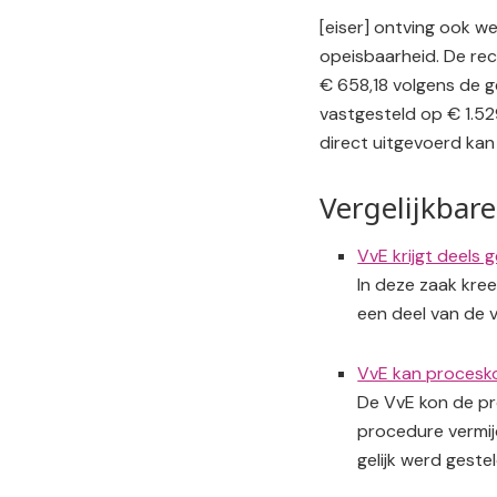
[eiser] ontving ook w
opeisbaarheid. De rec
€ 658,18 volgens de 
vastgesteld op € 1.52
direct uitgevoerd kan 
Vergelijkbare
VvE krijgt deels g
In deze zaak kree
een deel van de 
VvE kan procesko
De VvE kon de pr
procedure vermijd
gelijk werd gestel