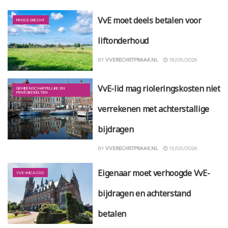
VvE moet deels betalen voor
PROCESRECHT
liftonderhoud
BY
VVERECHSTPRAAK.NL
18/05/2026
VvE-lid mag rioleringskosten niet
GEMEENSCHAPPELIJKE EN
PRIVÉGEDEELTEN
verrekenen met achterstallige
bijdragen
BY
VVERECHSTPRAAK.NL
15/05/2026
Eigenaar moet verhoogde VvE-
VVE-INCASSO
bijdragen en achterstand
betalen