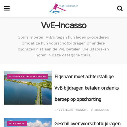
VvE-Incasso
Soms moeten VvE’s tegen hun leden procederen
omdat ze hun voorschotbijdragen of andere
bijdragen niet aan de VvE betalen. Die uitspraken
horen in deze categorie thuis.
Eigenaar moet achterstallige
KOSTENVERDELING EN BREUKDELEN
VvE-bijdragen betalen ondanks
beroep op opschorting
BY
VVERECHSTPRAAK.NL
31/07/2026
Geschil over voorschotbijdragen
PROCESRECHT