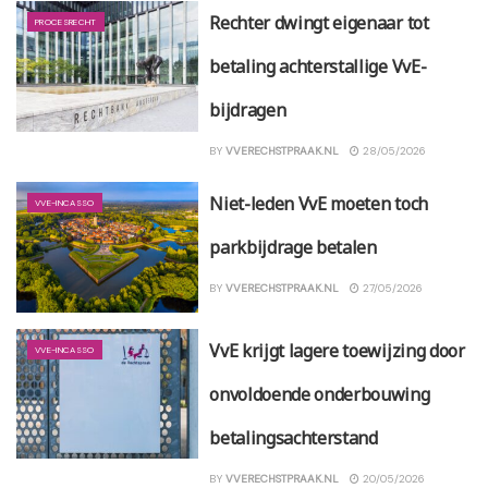
Rechter dwingt eigenaar tot
PROCESRECHT
betaling achterstallige VvE-
bijdragen
BY
VVERECHSTPRAAK.NL
28/05/2026
Niet-leden VvE moeten toch
VVE-INCASSO
parkbijdrage betalen
BY
VVERECHSTPRAAK.NL
27/05/2026
VvE krijgt lagere toewijzing door
VVE-INCASSO
onvoldoende onderbouwing
betalingsachterstand
BY
VVERECHSTPRAAK.NL
20/05/2026