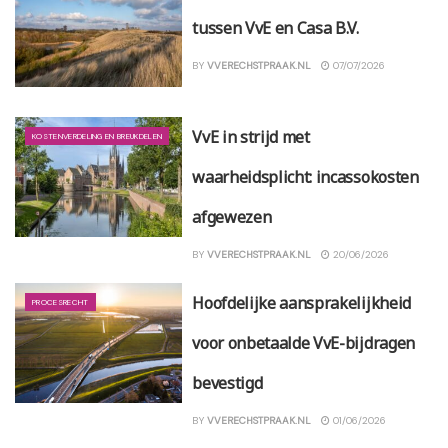
tussen VvE en Casa B.V.
BY
VVERECHSTPRAAK.NL
07/07/2026
VvE in strijd met
KOSTENVERDELING EN BREUKDELEN
waarheidsplicht: incassokosten
afgewezen
BY
VVERECHSTPRAAK.NL
20/06/2026
Hoofdelijke aansprakelijkheid
PROCESRECHT
voor onbetaalde VvE-bijdragen
bevestigd
BY
VVERECHSTPRAAK.NL
01/06/2026