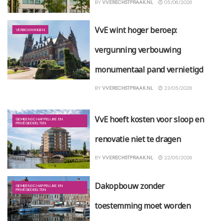
BY
VVERECHSTPRAAK.NL
05/06/2026
VvE wint hoger beroep:
VERBOUWINGEN
vergunning verbouwing
monumentaal pand vernietigd
BY
VVERECHSTPRAAK.NL
23/05/2026
VvE hoeft kosten voor sloop en
GEMEENSCHAPPELIJKE EN
PRIVÉGEDEELTEN
renovatie niet te dragen
BY
VVERECHSTPRAAK.NL
22/05/2026
Dakopbouw zonder
GEMEENSCHAPPELIJKE EN
PRIVÉGEDEELTEN
toestemming moet worden