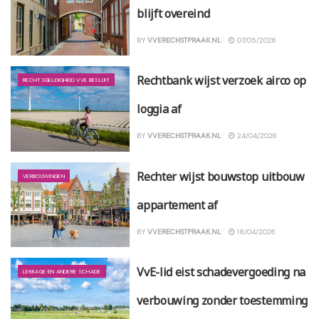
blijft overeind
BY
VVERECHSTPRAAK.NL
07/05/2026
Rechtbank wijst verzoek airco op
RECHTSGELDIGHEID VVE BESLUIT
loggia af
BY
VVERECHSTPRAAK.NL
24/04/2026
Rechter wijst bouwstop uitbouw
VERBOUWINGEN
appartement af
BY
VVERECHSTPRAAK.NL
18/04/2026
VvE-lid eist schadevergoeding na
LEKKAGE EN ANDERE SCHADE
verbouwing zonder toestemming