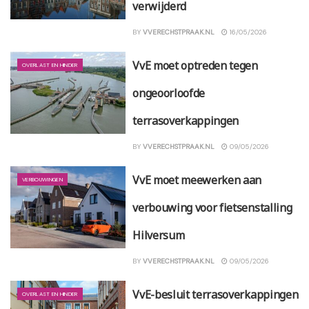
verwijderd
BY
VVERECHSTPRAAK.NL
16/05/2026
VvE moet optreden tegen
OVERLAST EN HINDER
ongeoorloofde
terrasoverkappingen
BY
VVERECHSTPRAAK.NL
09/05/2026
VvE moet meewerken aan
VERBOUWINGEN
verbouwing voor fietsenstalling
Hilversum
BY
VVERECHSTPRAAK.NL
09/05/2026
VvE-besluit terrasoverkappingen
OVERLAST EN HINDER