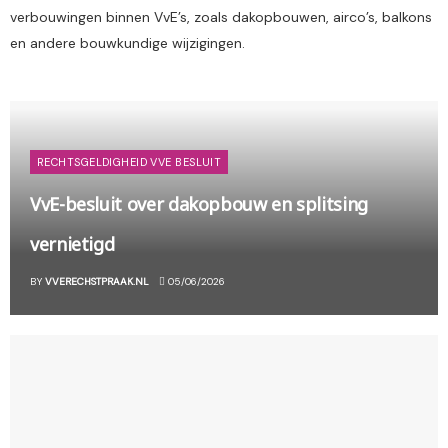
verbouwingen binnen VvE’s, zoals dakopbouwen, airco’s, balkons
en andere bouwkundige wijzigingen.
RECHTSGELDIGHEID VVE BESLUIT
VvE-besluit over dakopbouw en splitsing
vernietigd
BY
VVERECHSTPRAAK.NL
05/06/2026