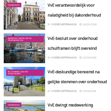
VvE verantwoordelijk voor
ONDERHOUD
nalatigheid bij dakonderhoud
BY
VVERECHSTPRAAK.NL
28/05/2026
VvE-besluit over onderhoud
GEMEENSCHAPPELIJKE EN
PRIVÉGEDEELTEN
schuiframen blijft overeind
BY
VVERECHSTPRAAK.NL
25/04/2026
VvE-deskundige benoemd na
BESTEMMING VAN HET
APPARTEMENT
gelijke stemmen over onderhoud
BY
VVERECHSTPRAAK.NL
23/04/2026
VvE dwingt medewerking
ONDERHOUD