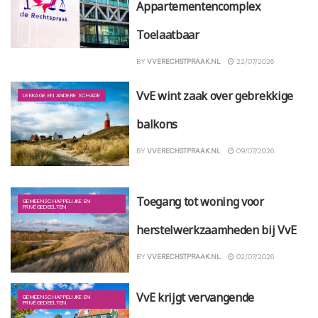
Appartementencomplex
Toelaatbaar
BY
VVERECHSTPRAAK.NL
22/07/2026
VvE wint zaak over gebrekkige
LEKKAGE EN ANDERE SCHADE
balkons
BY
VVERECHSTPRAAK.NL
09/07/2026
Toegang tot woning voor
GEMEENSCHAPPELIJKE EN
PRIVÉGEDEELTEN
herstelwerkzaamheden bij VvE
BY
VVERECHSTPRAAK.NL
02/07/2026
VvE krijgt vervangende
GEMEENSCHAPPELIJKE EN
PRIVÉGEDEELTEN