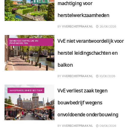
machtiging voor
herstelwerkzaamheden
BY
VVERECHSTPRAAK.NL
26/06/2026
VvE niet verantwoordelijk voor
GEMEENSCHAPPELIJKE EN
PRIVÉGEDEELTEN
herstel leidingschachten en
balkon
BY
VVERECHSTPRAAK.NL
10/06/2026
VvE verliest zaak tegen
AANSPRAKELIJKHEID BESTUUR
bouwbedrijf wegens
onvoldoende onderbouwing
BY
VVERECHSTPRAAK.NL
09/06/2026