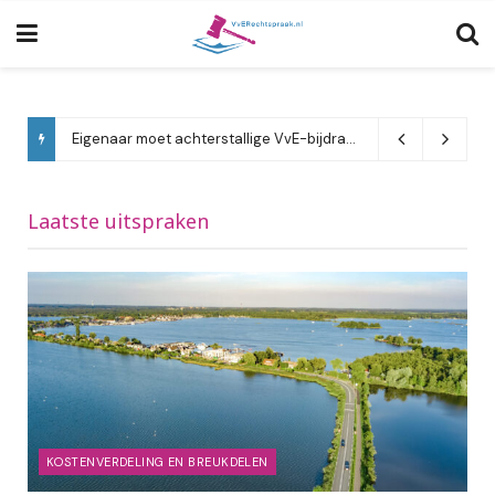
Eigenaar moet achterstallige VvE-bijdragen betalen ondanks beroep op opschorting
Laatste uitspraken
KOSTENVERDELING EN BREUKDELEN