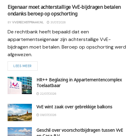
Eigenaar moet achterstallige VvE-bijdragen betalen
ondanks beroep op opschorting
BY
VVERECHSTPRAAK.NL
31/07/2026
De rechtbank heeft bepaald dat een
appartementseigenaar zijn achterstallige VvE-
bijdragen moet betalen. Beroep op opschorting werd
afgewezen.
LEES MEER
HR++ Beglazing in Appartementencomplex
Toelaatbaar
22/07/2026
VvE wint zaak over gebrekkige balkons
09/07/2026
Geschil over voorschotbijdragen tussen VvE
en Casa B.V.