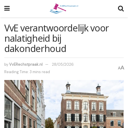
VvE verantwoordelijk voor
nalatigheid bij
dakonderhoud
by
VvERechstpraak.nl
28/05/2026
A
A
Reading Time: 3 mins read