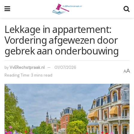
Lekkage in appartement:
Vordering afgewezen door
gebrek aan onderbouwing
by
VvERechstpraak.nl
01/07/2026
A
A
Reading Time: 3 mins read