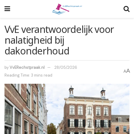
VvE verantwoordelijk voor
nalatigheid bij
dakonderhoud
by
VvERechstpraak.nl
28/05/2026
A
A
Reading Time: 3 mins read