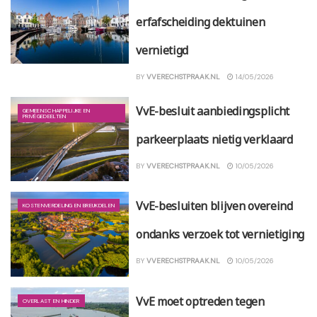
erfafscheiding dektuinen
vernietigd
BY
VVERECHSTPRAAK.NL
14/05/2026
VvE-besluit aanbiedingsplicht
GEMEENSCHAPPELIJKE EN
PRIVÉGEDEELTEN
parkeerplaats nietig verklaard
BY
VVERECHSTPRAAK.NL
10/05/2026
VvE-besluiten blijven overeind
KOSTENVERDELING EN BREUKDELEN
ondanks verzoek tot vernietiging
BY
VVERECHSTPRAAK.NL
10/05/2026
VvE moet optreden tegen
OVERLAST EN HINDER