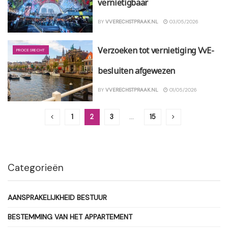
vernietigbaar
BY
VVERECHSTPRAAK.NL
03/05/2026
Verzoeken tot vernietiging VvE-
PROCESRECHT
besluiten afgewezen
BY
VVERECHSTPRAAK.NL
01/05/2026
1
2
3
…
15
Categorieën
AANSPRAKELIJKHEID BESTUUR
BESTEMMING VAN HET APPARTEMENT