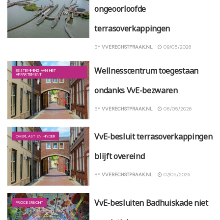
ongeoorloofde
terrasoverkappingen
BY
VVERECHSTPRAAK.NL
09/05/2026
Wellnesscentrum toegestaan
BESTEMMING VAN HET
APPARTEMENT
ondanks VvE-bezwaren
BY
VVERECHSTPRAAK.NL
08/05/2026
VvE-besluit terrasoverkappingen
OVERLAST EN HINDER
blijft overeind
BY
VVERECHSTPRAAK.NL
07/05/2026
VvE-besluiten Badhuiskade niet
PROCESRECHT