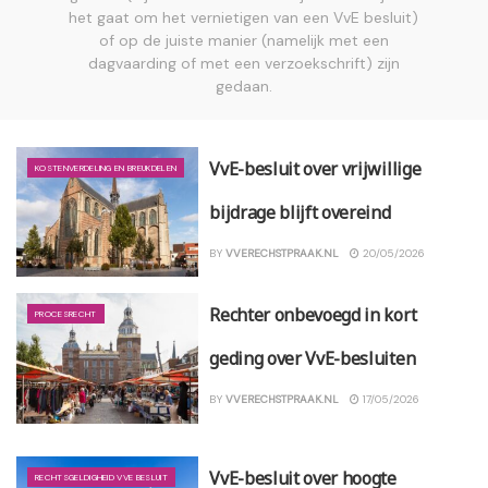
het gaat om het vernietigen van een VvE besluit)
of op de juiste manier (namelijk met een
dagvaarding of met een verzoekschrift) zijn
gedaan.
VvE-besluit over vrijwillige
KOSTENVERDELING EN BREUKDELEN
bijdrage blijft overeind
BY
VVERECHSTPRAAK.NL
20/05/2026
Rechter onbevoegd in kort
PROCESRECHT
geding over VvE-besluiten
BY
VVERECHSTPRAAK.NL
17/05/2026
VvE-besluit over hoogte
RECHTSGELDIGHEID VVE BESLUIT